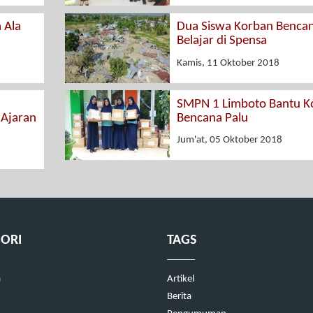
 Ala
Dua Siswa Korban Bencan
Belajar di Spensa
Kamis, 11 Oktober 2018
SMPN 1 Limboto Bantu K
 Ajaran
Bencana Palu
Jum'at, 05 Oktober 2018
ORI
TAGS
a
Artikel
Berita