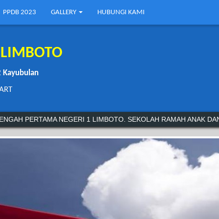
PPDB 2023
GALLERY
HUBUNGI KAMI
 LIMBOTO
2 Kayubulan
MART
MA NEGERI 1 LIMBOTO. SEKOLAH RAMAH ANAK DAN RAMAH LING