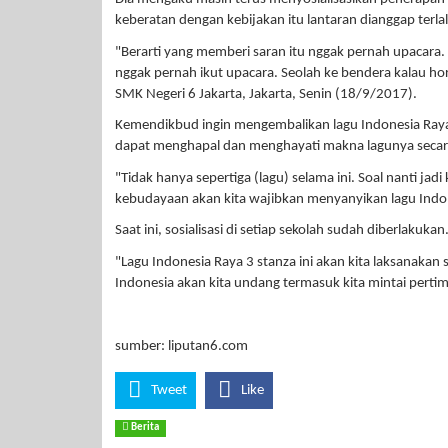
keberatan dengan kebijakan itu lantaran dianggap terla
"Berarti yang memberi saran itu nggak pernah upacara. 
nggak pernah ikut upacara. Seolah ke bendera kalau ho
SMK Negeri 6 Jakarta, Jakarta, Senin (18/9/2017).
Kemendikbud ingin mengembalikan lagu Indonesia Raya 
dapat menghapal dan menghayati makna lagunya secar
"Tidak hanya sepertiga (lagu) selama ini. Soal nanti ja
kebudayaan akan kita wajibkan menyanyikan lagu Indone
Saat ini, sosialisasi di setiap sekolah sudah diberlakuk
"Lagu Indonesia Raya 3 stanza ini akan kita laksanakan se
Indonesia akan kita undang termasuk kita mintai pertim
sumber: liputan6.com
Tweet
Like
Berita