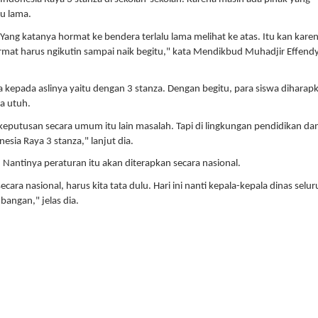
lu lama.
Yang katanya hormat ke bendera terlalu lama melihat ke atas. Itu kan kare
rmat harus ngikutin sampai naik begitu," kata Mendikbud Muhadjir Effendy
kepada aslinya yaitu dengan 3 stanza. Dengan begitu, para siswa diharap
a utuh.
di keputusan secara umum itu lain masalah. Tapi di lingkungan pendidikan da
sia Raya 3 stanza," lanjut dia.
an. Nantinya peraturan itu akan diterapkan secara nasional.
cara nasional, harus kita tata dulu. Hari ini nanti kepala-kepala dinas selu
bangan," jelas dia.