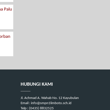
a Palu
orban
HUBUNGI KAMI
Jl. Achmad A. Wahab No. 12 Kayubulan
Email : info@smpn1limboto.sch.id
Telp : (0435) 8832525