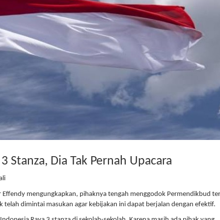
 Stanza, Dia Tak Pernah Upacara
li
ir Effendy mengungkapkan, pihaknya tengah menggodok Permendikbud ter
 telah dimintai masukan agar kebijakan ini dapat berjalan dengan efektif.
ndonesia Raya 3 stanza di sekolah-sekolah. Karena masih ada pihak yang