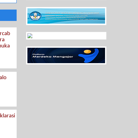
arcab
ra
muka
alo
larasi