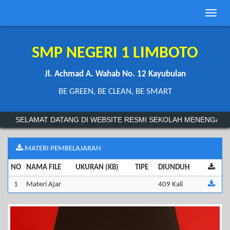
Toggle
naviga
SMP NEGERI 1 LIMBOTO
Jl. Achmad A. Wahab No. 12 Kayubulan
BE GREEN, BE CLEAN, BE SMART
SELAMAT DATANG DI WEBSITE RESMI SEKOLAH MENENGAH P
MATERI PEMBELAJARAN
NO
NAMA FILE
UKURAN (KB)
TIPE
DIUNDUH
1
Materi Ajar
409 Kali