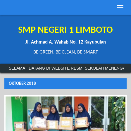
Toggle
naviga
SMP NEGERI 1 LIMBOTO
Jl. Achmad A. Wahab No. 12 Kayubulan
BE GREEN, BE CLEAN, BE SMART
SELAMAT DATANG DI WEBSITE RESMI SEKOLAH MENENGAH PER
OKTOBER 2018