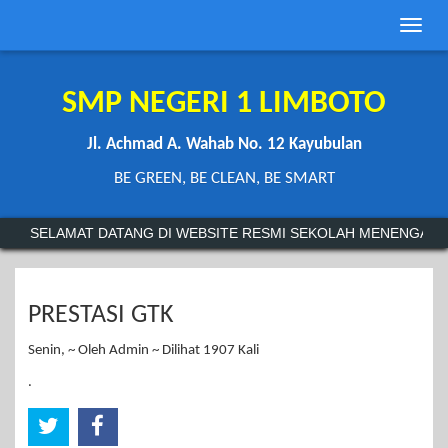
Toggle
naviga
SMP NEGERI 1 LIMBOTO
Jl. Achmad A. Wahab No. 12 Kayubulan
BE GREEN, BE CLEAN, BE SMART
SELAMAT DATANG DI WEBSITE RESMI SEKOLAH MENENGAH P
PRESTASI GTK
Senin, ~ Oleh Admin ~ Dilihat 1907 Kali
.