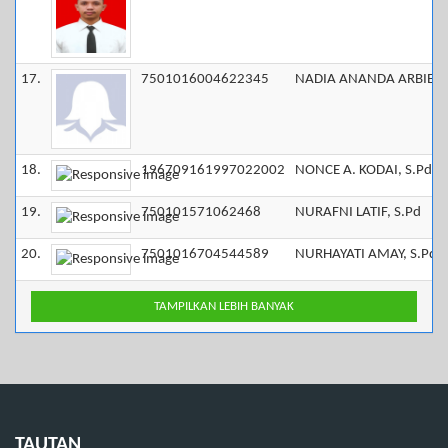
17.
7501016004622345
NADIA ANANDA ARBIE, S
18.
196709161997022002
NONCE A. KODAI, S.Pd., 
19.
750101571062468
NURAFNI LATIF, S.Pd
20.
7501016704544589
NURHAYATI AMAY, S.Pd
TAMPILKAN LEBIH BANYAK
TAUTAN