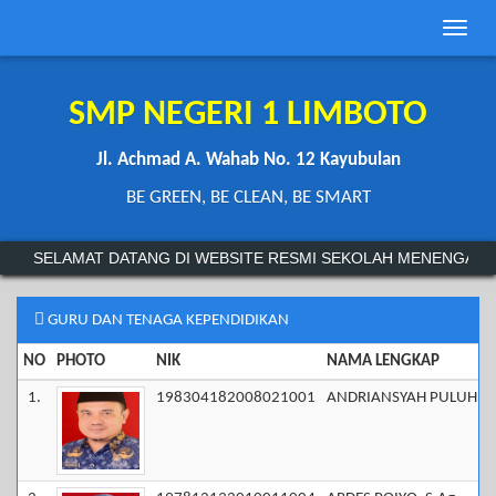
Toggle
naviga
SMP NEGERI 1 LIMBOTO
Jl. Achmad A. Wahab No. 12 Kayubulan
BE GREEN, BE CLEAN, BE SMART
SELAMAT DATANG DI WEBSITE RESMI SEKOLAH MENENGAH P
GURU DAN TENAGA KEPENDIDIKAN
NO
PHOTO
NIK
NAMA LENGKAP
1.
198304182008021001
ANDRIANSYAH PULUHUL