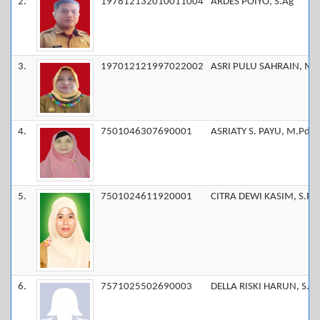
2.
197812132010011004
ARDES POIYO, S.Ag
3.
197012121997022002
ASRI PULU SAHRAIN, M.
4.
7501046307690001
ASRIATY S. PAYU, M.Pd
5.
7501024611920001
CITRA DEWI KASIM, S.Pd
6.
7571025502690003
DELLA RISKI HARUN, S.P