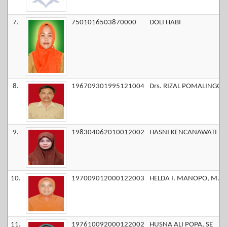
7.
7501016503870000
DOLI HABI
8.
196709301995121004
Drs. RIZAL POMALINGO
9.
198304062010012002
HASNI KENCANAWATI RIV
10.
197009012000122003
HELDA I. MANOPO, M.P
11.
197610092000122002
HUSNA ALI POPA, SE