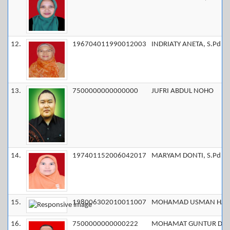
12.
196704011990012003
INDRIATY ANETA, S.Pd
13.
7500000000000000
JUFRI ABDUL NOHO
14.
197401152006042017
MARYAM DONTI, S.Pd
15.
198006302010011007
MOHAMAD USMAN HASA
16.
7500000000000222
MOHAMAT GUNTUR DJO