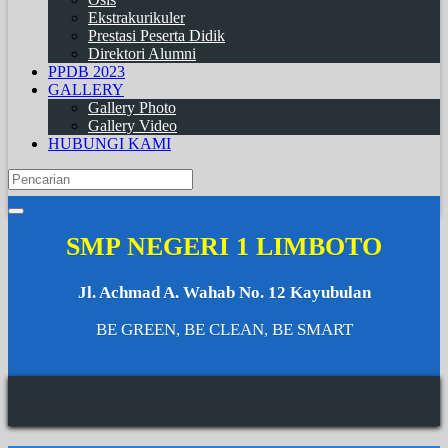
Ekstrakurikuler
Prestasi Peserta Didik
Direktori Alumni
PPDB 2023
GALLERY
Gallery Photo
Gallery Video
HUBUNGI KAMI
SMP NEGERI 1 LIMBOTO
Jl. Achmad A. Wahab No. 12 Kayubulan
BE GREEN, BE CLEAN, BE SMART