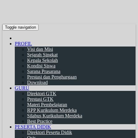
Toggle navigation
PROFIL
Visi dan Misi
Sejarah Singkat
Kepala Sekolah
Kondisi Siswa
Sarana Prasarana
Prestasi dan Penghargaan
Download
GURU
Direktori GTK
Prestasi GTK
Materi Pembelajaran
RPP Kurikulum Merdeka
Silabus Kurikulum Merdeka
Best Practice
PESERTA DIDIK
Direktori Peserta Didik
Osis