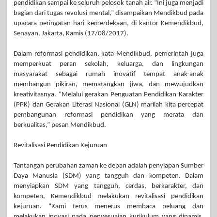
pendidikan sampai ke seluruh pelosok tanah air. “Ini juga menjadi
bagian dari tugas revolusi mental,” disampaikan Mendikbud pada
upacara peringatan hari kemerdekaan, di kantor Kemendikbud,
Senayan, Jakarta, Kamis (17/08/2017).
Dalam reformasi pendidikan, kata Mendikbud, pemerintah juga
memperkuat peran sekolah, keluarga, dan lingkungan
masyarakat sebagai rumah inovatif tempat anak-anak
membangun pikiran, mematangkan jiwa, dan mewujudkan
kreativitasnya. “Melalui gerakan Penguatan Pendidikan Karakter
(PPK) dan Gerakan Literasi Nasional (GLN) marilah kita percepat
pembangunan reformasi pendidikan yang merata dan
berkualitas,” pesan Mendikbud.
Revitalisasi Pendidikan Kejuruan
Tantangan perubahan zaman ke depan adalah penyiapan Sumber
Daya Manusia (SDM) yang tangguh dan kompeten. Dalam
menyiapkan SDM yang tangguh, cerdas, berkarakter, dan
kompeten, Kemendikbud melakukan revitalisasi pendidikan
kejuruan. “Kami terus menerus membaca peluang dan
melakukan inovasi pada penyesuaian kurikulum yang dinamis,