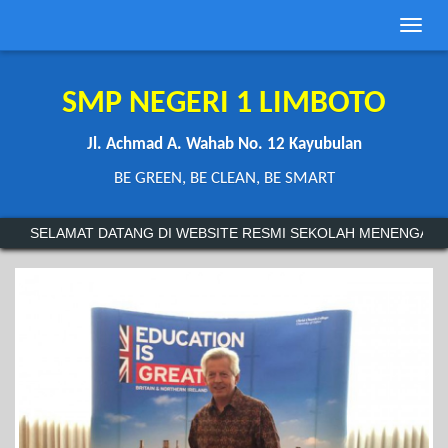
Toggle
naviga
SMP NEGERI 1 LIMBOTO
Jl. Achmad A. Wahab No. 12 Kayubulan
BE GREEN, BE CLEAN, BE SMART
ELAMAT DATANG DI WEBSITE RESMI SEKOLAH MENENGAH PERTAM